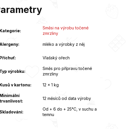
Parametry
Směsi na výrobu točené
Kategorie
:
zmrzliny
Alergeny
:
mléko a výrobky z něj
Příchuť
:
Vlašský ořech
Směs pro přípravu točené
Typ výrobku
:
zmrzliny
Kusů v kartonu
:
12 x 1 kg
Minimální
12 měsíců od data výroby
trvanlivost
:
Od + 6 do + 25°C, v suchu a
Skladování
:
temnu