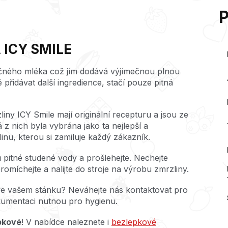
ICY SMILE
čného mléka což jím dodává výjímečnou plnou
přidávat další ingredience, stačí pouze pitná
iny ICY Smile mají originální recepturu a jsou ze
á z nich byla vybrána jako ta nejlepší a
inu, kterou si zamiluje každý zákazník.
ů pitné studené vody a prošlehejte. Nechejte
romíchejte a nalijte do stroje na výrobu zmrzliny.
ve vašem stánku? Neváhejte nás kontaktovat pro
kumentaci nutnou pro hygienu.
pkové
! V nabídce naleznete i
bezlepkové