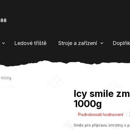
888
Ledové tříště
Stroje a zařízení
Doplňk
h 1000g
Icy smile zm
1000g
Průměrné
Podrobnosti hodnocení
hodnocení
Směs pro přípravu zmrzliny s p
produktu