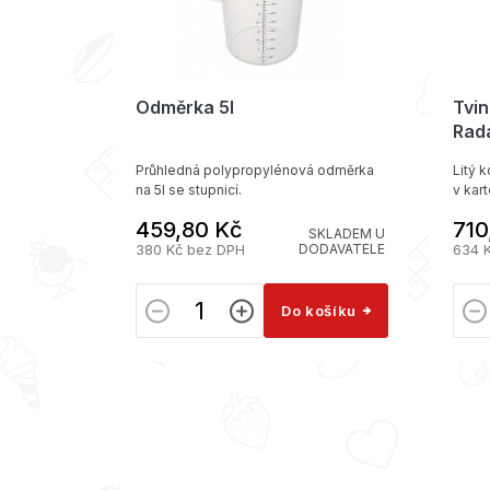
Odměrka 5l
Tvi
Rada
Průhledná polypropylénová odměrka
Litý 
na 5l se stupnicí.
v kar
459,80 Kč
710
SKLADEM U
SKLADEM
380 Kč bez DPH
DODAVATELE
634 
ošíku
Do košíku