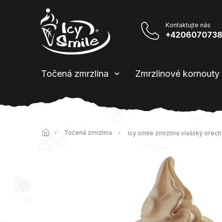
Přejít
na
obsah
+420607073
Točená zmrzlina
Zmrzlinové kornouty
Domů
Točená zmrzlina
Icy smile zmrzlina vlašský ořec