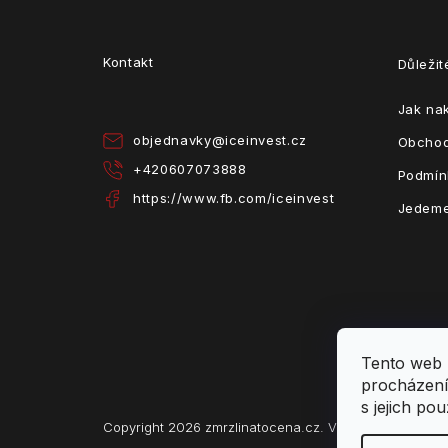
á
p
a
Kontakt
Důleži
t
í
Jak na
objednavky
@
iceinvest.cz
Obchod
+420607073888
Podmín
https://www.fb.com/iceinvest
Jedeme
Tento web 
procházení
s jejich po
Copyright 2026
zmrzlinatocena.cz
. Všechna práva vy