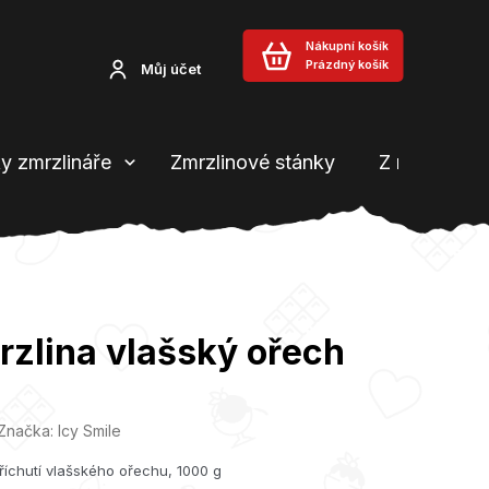
Nákupní košík
Prázdný košík
Můj účet
y zmrzlináře
Zmrzlinové stánky
Z našeho b
rzlina vlašský ořech
Značka:
Icy Smile
říchutí vlašského ořechu, 1000 g