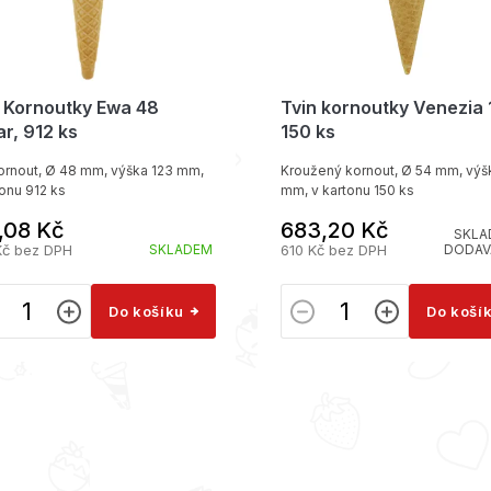
n Kornoutky Ewa 48
Tvin kornoutky Venezia 
r, 912 ks
150 ks
kornout, Ø 48 mm, výška 123 mm,
Kroužený kornout, Ø 54 mm, výš
tonu 912 ks
mm, v kartonu 150 ks
,08 Kč
683,20 Kč
SKLA
Kč bez DPH
SKLADEM
610 Kč bez DPH
DODAV
Do košíku
Do koší