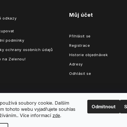
Můj účet
té odkazy
kupovat
Přihlásit se
ní podmínky
Registrace
ky ochrany osobních údajů
Historie objednávek
 na Zelenou!
Adresy
Odhlásit se
používá soubory cookie. Dalším
Odmítnout
S
m tohoto webu vyjadřujete souhlas
užíváním.. Více informací
zde
.
hrazena.
Upravit nastavení cookies