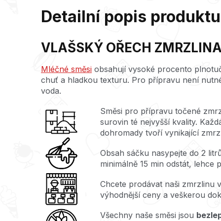
Detailní popis produktu
VLAŠSKÝ OŘECH ZMRZLINA 
Mléčné směsi
obsahují vysoké procento plnotu
chuť a hladkou texturu. Pro přípravu není nutné 
voda.
Směsi pro přípravu točené zmrzl
surovin té nejvyšší kvality. Každ
dohromady tvoří vynikající zmrzl
Obsah sáčku nasypejte do 2 litr
minimálně 15 min odstát, lehce p
Chcete prodávat naši zmrzlinu 
výhodnější ceny a veškerou do
Všechny naše směsi jsou
bezle