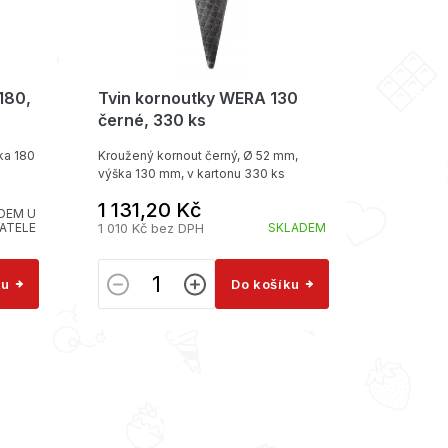
180,
Tvin kornoutky WERA 130
Tvin ko
černé, 330 ks
ka 180
Kroužený kornout černý, Ø 52 mm,
Kroužený 
výška 130 mm, v kartonu 330 ks
165 mm, v
1 131,20 Kč
1 120 
DEM U
ATELE
1 010 Kč bez DPH
SKLADEM
1 000 Kč
ku
Do košíku