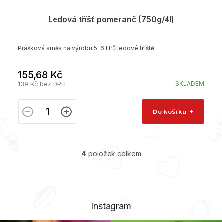
Ledová tříšť pomeranč (750g/4l)
Prášková směs na výrobu 5-6 litrů ledové tříště.
155,68 Kč
139 Kč bez DPH
SKLADEM
Do košíku
4
položek celkem
O
v
l
á
d
a
Instagram
c