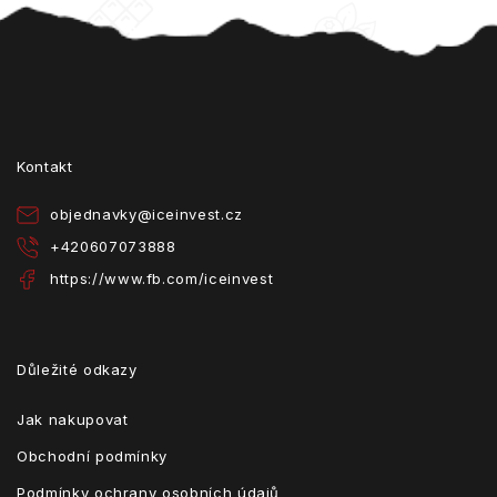
Z
á
p
a
t
Kontakt
í
objednavky
@
iceinvest.cz
+420607073888
https://www.fb.com/iceinvest
Důležité odkazy
Jak nakupovat
Obchodní podmínky
Podmínky ochrany osobních údajů