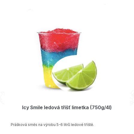
Icy Smile ledová tříšť limetka (750g/4l)
Prášková směs na výrobu 5-6 litrů ledové tříště.