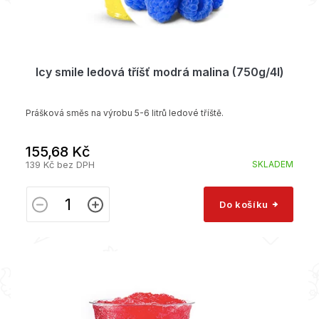
t
ů
Icy smile ledová tříšť modrá malina (750g/4l)
Prášková směs na výrobu 5-6 litrů ledové tříště.
155,68 Kč
139 Kč bez DPH
SKLADEM
Do košíku