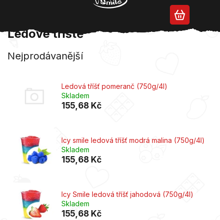
Přejít
na
obsah
Ledové tříště
Nejprodávanější
Ledová tříšť pomeranč (750g/4l)
Skladem
155,68 Kč
Icy smile ledová tříšť modrá malina (750g/4l)
Skladem
155,68 Kč
Icy Smile ledová tříšť jahodová (750g/4l)
Skladem
155,68 Kč