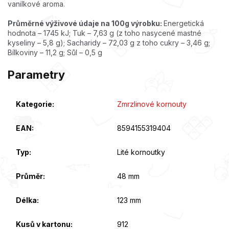
vanilkové aroma.
Průměrné výživové údaje na 100g výrobku:
Energetická
hodnota – 1745 kJ; Tuk – 7,63 g (z toho nasycené mastné
kyseliny – 5,8 g); Sacharidy – 72,03 g z toho cukry – 3,46 g;
Bílkoviny – 11,2 g; Sůl – 0,5 g
Parametry
Kategorie
:
Zmrzlinové kornouty
EAN
:
8594155319404
Typ
:
Lité kornoutky
Průměr
:
48 mm
Délka
:
123 mm
Kusů v kartonu
:
912