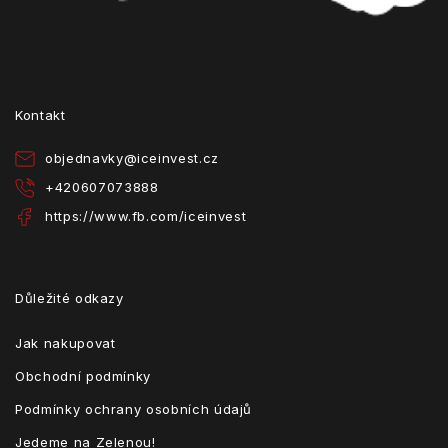
Z
á
p
a
t
Kontakt
í
objednavky
@
iceinvest.cz
+420607073888
https://www.fb.com/iceinvest
Důležité odkazy
Jak nakupovat
Obchodní podmínky
Podmínky ochrany osobních údajů
Jedeme na Zelenou!