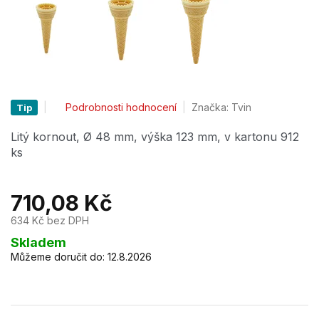
Průměrné
Podrobnosti hodnocení
Značka:
Tvin
Tip
hodnocení
produktu
Litý kornout,
Ø 48 mm, výška 123 mm, v kartonu 912
je
ks
0,0
z
5
710,08 Kč
hvězdiček.
634 Kč bez DPH
Měrná
Skladem
cena:
Můžeme doručit do:
12.8.2026