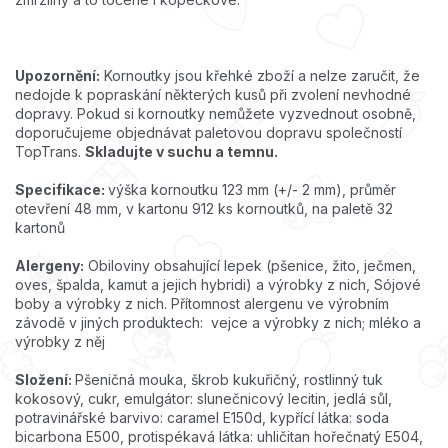
Upozornění:
Kornoutky jsou křehké zboží a nelze zaručit, že
nedojde k popraskání některých kusů při zvolení nevhodné
dopravy. Pokud si kornoutky nemůžete vyzvednout osobně,
doporučujeme objednávat paletovou dopravu společností
TopTrans.
Skladujte v suchu a temnu.
Specifikace:
výška kornoutku 123 mm (+/- 2 mm), průměr
otevření 48 mm, v kartonu 912 ks kornoutků, na paletě 32
kartonů
Alergeny:
Obiloviny obsahující lepek (pšenice, žito, ječmen,
oves, špalda, kamut a jejich hybridi) a výrobky z nich, Sójové
boby a výrobky z nich. Přítomnost alergenu ve výrobním
závodě v jiných produktech: vejce a výrobky z nich; mléko a
výrobky z něj
Složení:
Pšeničná mouka, škrob kukuřičný, rostlinný tuk
kokosový, cukr, emulgátor: slunečnicový lecitin, jedlá sůl,
potravinářské barvivo: caramel E150d, kypřící látka: soda
bicarbona E500, protispékavá látka: uhličitan hořečnatý E504,