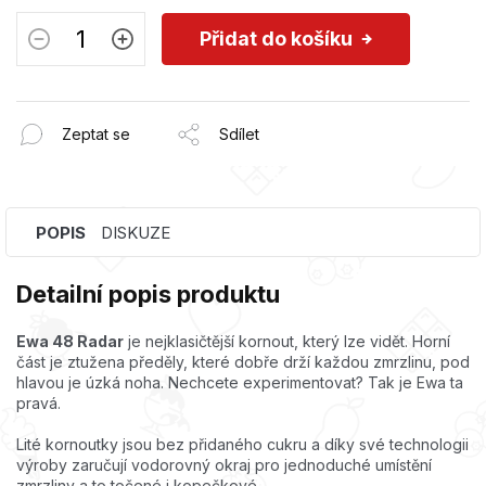
Přidat do košíku
Zeptat se
Sdílet
POPIS
DISKUZE
Detailní popis produktu
Ewa 48 Radar
je nejklasičtější kornout, který lze vidět. Horní
část je ztužena předěly, které dobře drží každou zmrzlinu, pod
hlavou je úzká noha. Nechcete experimentovat? Tak je Ewa ta
pravá.
Lité kornoutky jsou bez přidaného cukru a díky své technologii
výroby zaručují vodorovný okraj pro jednoduché umístění
zmrzliny a to točené i kopečkové.