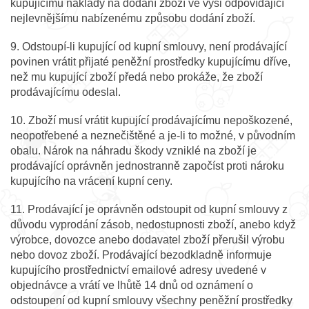
kupujícímu náklady na dodání zboží ve výši odpovídající
nejlevnějšímu nabízenému způsobu dodání zboží.
9. Odstoupí-li kupující od kupní smlouvy, není prodávající
povinen vrátit přijaté peněžní prostředky kupujícímu dříve,
než mu kupující zboží předá nebo prokáže, že zboží
prodávajícímu odeslal.
10. Zboží musí vrátit kupující prodávajícímu nepoškozené,
neopotřebené a neznečištěné a je-li to možné, v původním
obalu. Nárok na náhradu škody vzniklé na zboží je
prodávající oprávněn jednostranně započíst proti nároku
kupujícího na vrácení kupní ceny.
11. Prodávající je oprávněn odstoupit od kupní smlouvy z
důvodu vyprodání zásob, nedostupnosti zboží, anebo když
výrobce, dovozce anebo dodavatel zboží přerušil výrobu
nebo dovoz zboží. Prodávající bezodkladně informuje
kupujícího prostřednictví emailové adresy uvedené v
objednávce a vrátí ve lhůtě 14 dnů od oznámení o
odstoupení od kupní smlouvy všechny peněžní prostředky