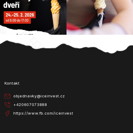
Z
á
p
a
t
Kontakt
í
objednavky
@
iceinvest.cz
+420607073888
https://www.fb.com/iceinvest