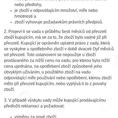
nebo předlohy,
je zboží v odpovídajícím množství, míře nebo
hmotnosti a
zboží vyhovuje požadavkům právních předpisů.
2. Projeví-li se vada v průběhu šesti měsíců od převzetí
zboží kupujícím, má se za to, že zboží bylo vadné již při
převzetí. Kupující je oprávněn uplatnit právo z vady, která
se vyskytne u spotřebního zboží v době dvaceti čtyř měsíců
od převzetí. Toto ustanovení se nepoužije u zboží
prodávaného za nižší cenu na vadu, pro kterou byla nižší
cena ujednána, na opotřebení zboží způsobené jeho
obvyklým užíváním, u použitého zboží na vadu
odpovídající míře používání nebo opotřebení, kterou zboží
mělo při převzetí kupujícím, nebo vyplývá-li to z povahy
zboží.
3. V případě výskytu vady může kupující prodávajícímu
předložit reklamaci a požadovat:
výměnu za nové zboží,