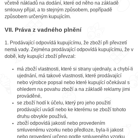
včetně nákladů na dodání, které od něho na základě
smlouvy přijal, a to stejným způsobem, popřípadě
způsobem určeným kupujícím.
VII. Práva z vadného plnění
1. Prodávající odpovídá kupujícímu, že zboží při převzetí
nemá vady. Zejména prodávající odpovídá kupujícímu, že v
době, kdy kupující zboží převzal:
má zboží vlastnosti, které si strany ujednaly, a chybí-li
ujednání, má takové vlastnosti, které prodávající
nebo výrobce popsal nebo které kupující očekával s
ohledem na povahu zboží a na základě reklamy jimi
prováděné,
se zboží hodí k účelu, který pro jeho použití
prodávající uvádí nebo ke kterému se zboží tohoto
druhu obvykle používá,
zboží odpovídá jakostí nebo provedením
smluvenému vzorku nebo předloze, byla-li jakost
nebo provedení určeno podle smluveného vzorku