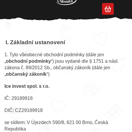
Přejít
na
Obchodní podmínky
obsah
I.
Základní ustanovení
1. Tyto všeobecné obchodní podmínky (dále jen
„
obchodní podmínky
“) jsou vydané dle § 1751 a násl.
zákona č. 89/2012 Sb., občanský zákoník (dále jen
„
občanský zákoník
“)
Ice invest spol. s r.o.
IČ: 29189918
DIČ: CZ29189918
se sídlem: V Újezdech 590/8, 621 00 Brno, Česká
Republika