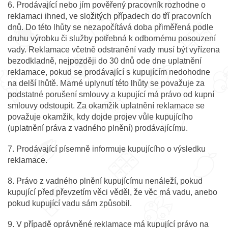
6. Prodávající nebo jím pověřený pracovník rozhodne o
reklamaci ihned, ve složitých případech do tří pracovních
dnů. Do této lhůty se nezapočítává doba přiměřená podle
druhu výrobku či služby potřebná k odbornému posouzení
vady. Reklamace včetně odstranění vady musí být vyřízena
bezodkladně, nejpozději do 30 dnů ode dne uplatnění
reklamace, pokud se prodávající s kupujícím nedohodne
na delší lhůtě. Marné uplynutí této lhůty se považuje za
podstatné porušení smlouvy a kupující má právo od kupní
smlouvy odstoupit. Za okamžik uplatnění reklamace se
považuje okamžik, kdy dojde projev vůle kupujícího
(uplatnění práva z vadného plnění) prodávajícímu.
7. Prodávající písemně informuje kupujícího o výsledku
reklamace.
8. Právo z vadného plnění kupujícímu nenáleží, pokud
kupující před převzetím věci věděl, že věc má vadu, anebo
pokud kupující vadu sám způsobil.
9. V případě oprávněné reklamace má kupující právo na