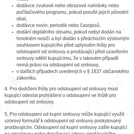
dodávce zvukové nebo obrazové nahrávky nebo
počítačového programu, pokud porušil jejich původní
obal,
dodávce novin, periodik nebo časopisů,
dodání digitálního obsahu, pokud nebyl dodán na
hmotném nosiči a byl dodán s předchozím výslovným
souhlasem kupujícího před uplynutím lhůty pro
odstoupení od smlouvy a prodávající před uzavřením
smlouvy sdělil kupujícímu, že v takovém případě
nemá právo na odstoupení od smlouvy,
v dalších případech uvedených v § 1837 občanského
zákoníku.
4. Pro dodržení lhůty pro odstoupení od smlouvy musí
kupující odeslat prohlášení o odstoupení ve lhůtě pro
odstoupení od smlouvy.
5. Pro odstoupení od kupní smlouvy může kupující využít
vzorový formulář k odstoupení od smlouvy poskytovaný
prodávajícím. Odstoupení od kupní smlouvy zašle kupující
na emailovou nebo doručovací adresu prodávajícího