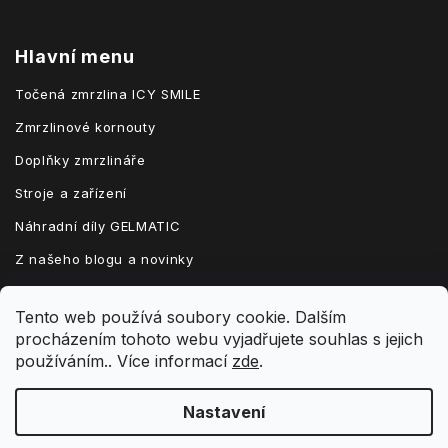
Hlavní menu
Točená zmrzlina ICY SMILE
Zmrzlinové kornouty
Doplňky zmrzlináře
Stroje a zařízení
Náhradní díly GELMATIC
Z našeho blogu a novinky
Tento web používá soubory cookie. Dalším
procházením tohoto webu vyjadřujete souhlas s jejich
Vytvořil Shoptet
používáním.. Více informací
zde
.
Nastavení
Copyright 2026
zmrzlinatocena.cz
. Všechna práva vyhrazena.
Upravit nastavení cookies