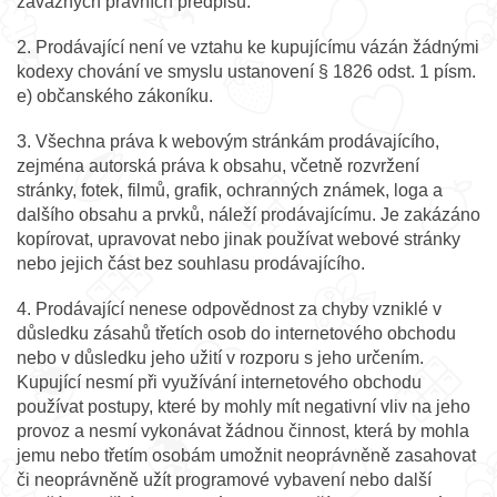
závazných právních předpisů.
2. Prodávající není ve vztahu ke kupujícímu vázán žádnými
kodexy chování ve smyslu ustanovení § 1826 odst. 1 písm.
e) občanského zákoníku.
3. Všechna práva k webovým stránkám prodávajícího,
zejména autorská práva k obsahu, včetně rozvržení
stránky, fotek, filmů, grafik, ochranných známek, loga a
dalšího obsahu a prvků, náleží prodávajícímu. Je zakázáno
kopírovat, upravovat nebo jinak používat webové stránky
nebo jejich část bez souhlasu prodávajícího.
4. Prodávající nenese odpovědnost za chyby vzniklé v
důsledku zásahů třetích osob do internetového obchodu
nebo v důsledku jeho užití v rozporu s jeho určením.
Kupující nesmí při využívání internetového obchodu
používat postupy, které by mohly mít negativní vliv na jeho
provoz a nesmí vykonávat žádnou činnost, která by mohla
jemu nebo třetím osobám umožnit neoprávněně zasahovat
či neoprávněně užít programové vybavení nebo další