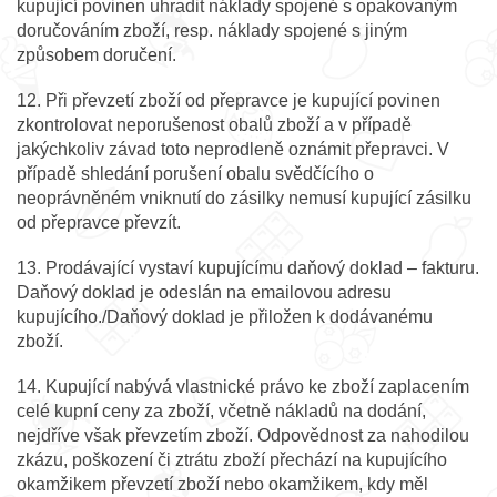
kupující povinen uhradit náklady spojené s opakovaným
doručováním zboží, resp. náklady spojené s jiným
způsobem doručení.
12. Při převzetí zboží od přepravce je kupující povinen
zkontrolovat neporušenost obalů zboží a v případě
jakýchkoliv závad toto neprodleně oznámit přepravci. V
případě shledání porušení obalu svědčícího o
neoprávněném vniknutí do zásilky nemusí kupující zásilku
od přepravce převzít.
13. Prodávající vystaví kupujícímu daňový doklad – fakturu.
Daňový doklad je odeslán na emailovou adresu
kupujícího./Daňový doklad je přiložen k dodávanému
zboží.
14. Kupující nabývá vlastnické právo ke zboží zaplacením
celé kupní ceny za zboží, včetně nákladů na dodání,
nejdříve však převzetím zboží. Odpovědnost za nahodilou
zkázu, poškození či ztrátu zboží přechází na kupujícího
okamžikem převzetí zboží nebo okamžikem, kdy měl