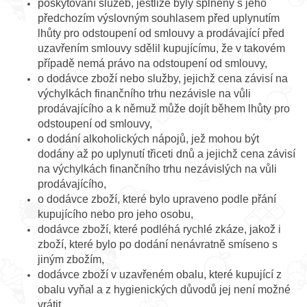
poskytování služeb, jestliže byly splněny s jeho
předchozím výslovným souhlasem před uplynutím
lhůty pro odstoupení od smlouvy a prodávající před
uzavřením smlouvy sdělil kupujícímu, že v takovém
případě nemá právo na odstoupení od smlouvy,
o dodávce zboží nebo služby, jejichž cena závisí na
výchylkách finančního trhu nezávisle na vůli
prodávajícího a k němuž může dojít během lhůty pro
odstoupení od smlouvy,
o dodání alkoholických nápojů, jež mohou být
dodány až po uplynutí třiceti dnů a jejichž cena závisí
na výchylkách finančního trhu nezávislých na vůli
prodávajícího,
o dodávce zboží, které bylo upraveno podle přání
kupujícího nebo pro jeho osobu,
dodávce zboží, které podléhá rychlé zkáze, jakož i
zboží, které bylo po dodání nenávratně smíseno s
jiným zbožím,
dodávce zboží v uzavřeném obalu, které kupující z
obalu vyňal a z hygienických důvodů jej není možné
vrátit,