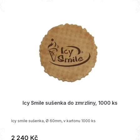
V
o
ý
d
p
u
i
k
s
t
p
ů
r
o
d
u
k
t
ů
Icy Smile sušenka do zmrzliny, 1000 ks
Icy smile sušenka, Ø 60mm, v kartonu 1000 ks
2 240 Kč