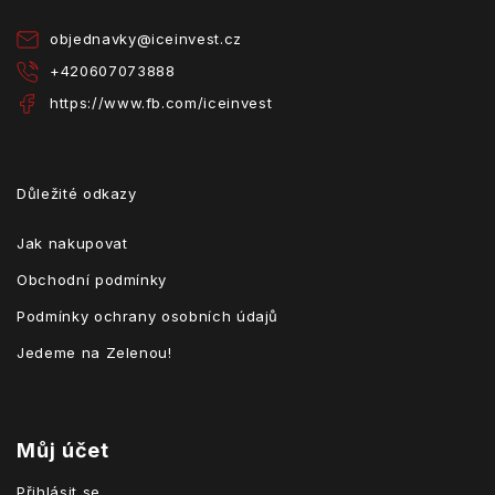
í
objednavky
@
iceinvest.cz
+420607073888
https://www.fb.com/iceinvest
Důležité odkazy
Jak nakupovat
Obchodní podmínky
Podmínky ochrany osobních údajů
Jedeme na Zelenou!
Můj účet
Přihlásit se