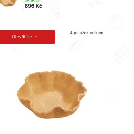
896 Kč
4
položek celkem
Otevřít filtr