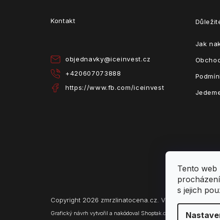
p
a
Kontakt
Důleži
t
í
Jak na
objednavky
@
iceinvest.cz
Obchod
+420607073888
Podmín
https://www.fb.com/iceinvest
Jedeme
Tento web 
procházení
s jejich po
Copyright 2026
zmrzlinatocena.cz
. Všechna práva vy
Grafický návrh vytvořil a nakódoval
Shoptak.cz
Nastave