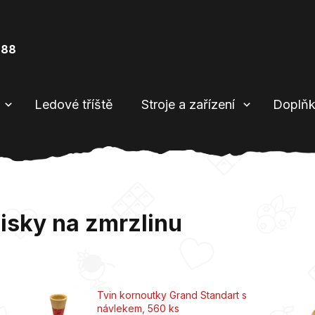
888
Ledové tříště
Stroje a zařízení
Doplňk
isky na zmrzlinu
Tvin kornoutky Grand Standart s
návlekem, 560 ks