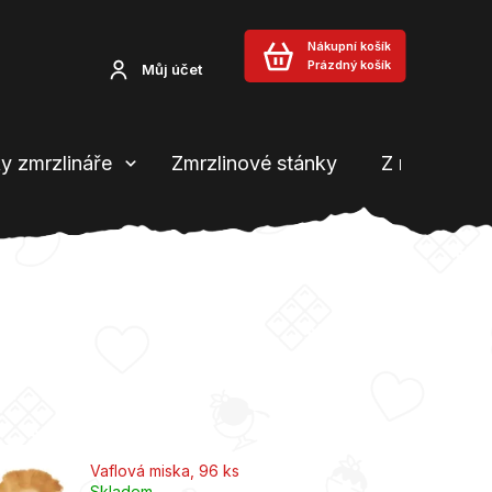
Nákupní košík
Prázdný košík
Můj účet
y zmrzlináře
Zmrzlinové stánky
Z našeho b
Vaflová miska, 96 ks
Skladem