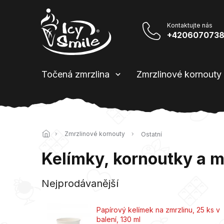
Přejít
na
obsah
+420607073
Točená zmrzlina
Zmrzlinové kornouty
Domů
Zmrzlinové kornouty
Ostatní
Kelímky, kornoutky a m
Nejprodávanější
Papírový kelímek na zmrzlinu, 25 ks v
balení, 130 ml