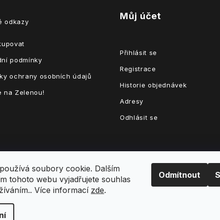
Můj účet
té odkazy
kupovat
Přihlásit se
ní podmínky
Registrace
ky ochrany osobních údajů
Historie objednávek
 na Zelenou!
Adresy
Odhlásit se
používá soubory cookie. Dalším
Odmítnout
S
m tohoto webu vyjadřujete souhlas
užíváním.. Více informací
zde
.
hrazena.
Upravit nastavení cookies
ní