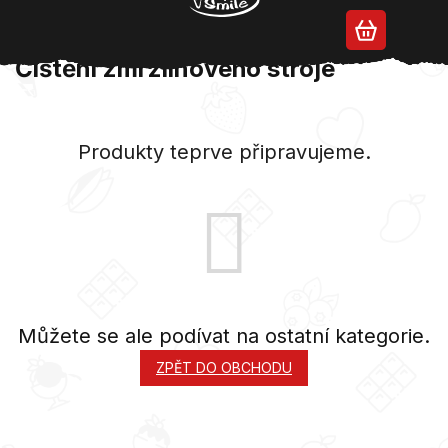
Přejít
na
obsah
Čištění zmrzlinového stroje
Produkty teprve připravujeme.
Můžete se ale podívat na ostatní kategorie.
ZPĚT DO OBCHODU