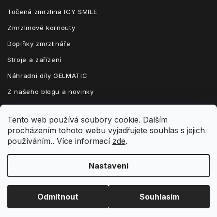
Točená zmrzlina ICY SMILE
Zmrzlinové kornouty
Doplňky zmrzlináře
Stroje a zařízení
Náhradní díly GELMATIC
Z našeho blogu a novinky
Tento web používá soubory cookie. Dalším
procházením tohoto webu vyjadřujete souhlas s jejich
Vytvořil Shoptet
používáním.. Více informací
zde
.
Nastavení
Copyright 2026
zmrzlinatocena.cz
. Všechna práva vyhrazena.
Upravit nastavení cookies
Grafický návrh vytvořil a nakódoval
Shoptak.cz
Odmítnout
Souhlasím