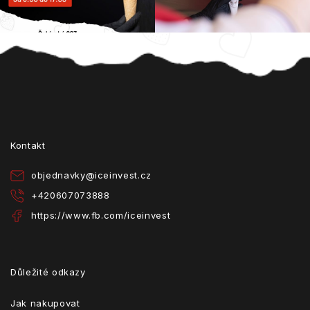
Z
á
p
a
t
Kontakt
í
objednavky
@
iceinvest.cz
+420607073888
https://www.fb.com/iceinvest
Důležité odkazy
Jak nakupovat