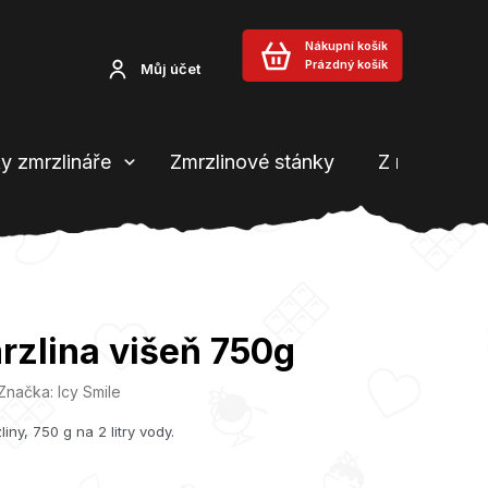
Nákupní košík
Prázdný košík
Můj účet
y zmrzlináře
Zmrzlinové stánky
Z našeho b
rzlina višeň 750g
Značka:
Icy Smile
ny, 750 g na 2 litry vody.