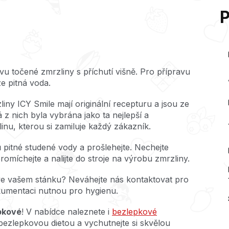
u točené zmrzliny s příchutí višně.
Pro přípravu
ze pitná voda.
iny ICY Smile mají originální recepturu a jsou ze
á z nich byla vybrána jako ta nejlepší a
inu, kterou si zamiluje každý zákazník.
ů pitné studené vody a prošlehejte. Nechejte
romíchejte a nalijte do stroje na výrobu zmrzliny.
ve vašem stánku? Neváhejte nás kontaktovat pro
kumentaci nutnou pro hygienu.
pkové
! V nabídce naleznete i
bezlepkové
bezlepkovou dietou a vychutnejte si skvělou