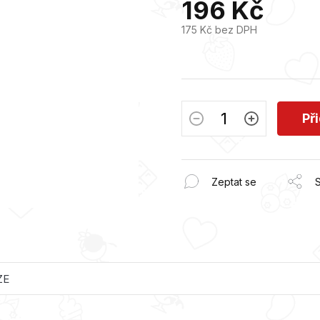
196 Kč
z
5
175 Kč bez DPH
hvězdiček.
Měrná
cena:
Př
Zeptat se
S
ZE