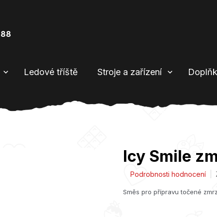
888
Ledové tříště
Stroje a zařízení
Doplňk
Icy Smile zm
Průměrné
Podrobnosti hodnocení
hodnocení
Směs pro přípravu točené zmrzli
produktu
je
5,0