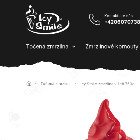
Přejít
na
obsah
+420607073
Točená zmrzlina
Zmrzlinové kornouty
Domů
Točená zmrzlina
Icy Smile zmrzlina višeň 750g