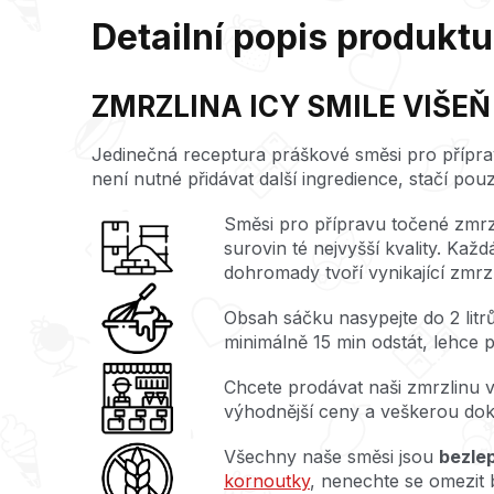
Detailní popis produktu
ZMRZLINA ICY SMILE VIŠEŇ
Jedinečná receptura práškové směsi pro příprav
není nutné přidávat další ingredience, stačí pou
Směsi pro přípravu točené zmrzl
surovin té nejvyšší kvality. Každ
dohromady tvoří vynikající zmrzl
Obsah sáčku nasypejte do 2 litr
minimálně 15 min odstát, lehce p
Chcete prodávat naši zmrzlinu 
výhodnější ceny a veškerou do
Všechny naše směsi jsou
bezle
kornoutky
, nenechte se omezit 