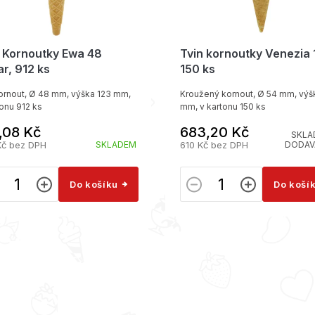
n Kornoutky Ewa 48
Tvin kornoutky Venezia 
r, 912 ks
150 ks
kornout, Ø 48 mm, výška 123 mm,
Kroužený kornout, Ø 54 mm, výš
tonu 912 ks
mm, v kartonu 150 ks
,08 Kč
683,20 Kč
SKLA
Kč bez DPH
SKLADEM
610 Kč bez DPH
DODAV
Do košíku
Do koší