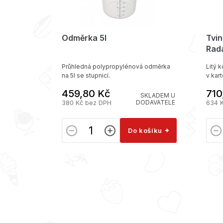
Odměrka 5l
Tvi
Rada
Průhledná polypropylénová odměrka
Litý 
na 5l se stupnicí.
v kar
459,80 Kč
710
SKLADEM U
SKLADEM
380 Kč bez DPH
DODAVATELE
634 
ošíku
Do košíku