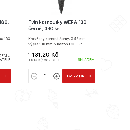
180,
Tvin kornoutky WERA 130
Tvin ko
černé, 330 ks
ka 180
Kroužený kornout černý, Ø 52 mm,
Kroužený 
výška 130 mm, v kartonu 330 ks
165 mm, v
1 131,20 Kč
1 120 
DEM U
ATELE
1 010 Kč bez DPH
SKLADEM
1 000 Kč
ku
Do košíku