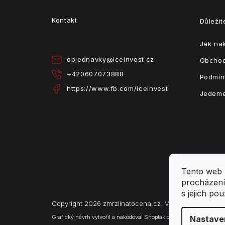
p
a
Kontakt
Důleži
t
í
Jak na
objednavky
@
iceinvest.cz
Obchod
+420607073888
Podmín
https://www.fb.com/iceinvest
Jedeme
Tento web 
procházení
s jejich po
Copyright 2026
zmrzlinatocena.cz
. Všechna práva vy
Grafický návrh vytvořil a nakódoval
Shoptak.cz
Nastave