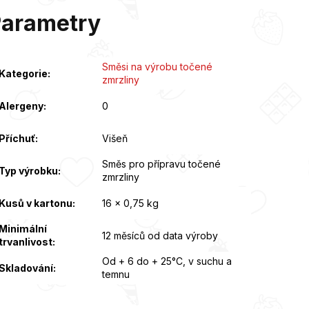
Parametry
Směsi na výrobu točené
Kategorie
:
zmrzliny
Alergeny
:
0
Příchuť
:
Višeň
Směs pro přípravu točené
Typ výrobku
:
zmrzliny
Kusů v kartonu
:
16 x 0,75 kg
Minimální
12 měsíců od data výroby
trvanlivost
:
Od + 6 do + 25°C, v suchu a
Skladování
:
temnu