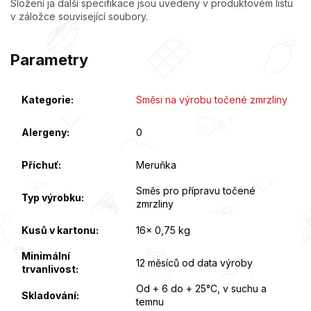
Složení ja další specifikace jsou uvedeny v produktovém listu
v záložce související soubory.
Parametry
Kategorie
:
Směsi na výrobu točené zmrzliny
Alergeny
:
0
Příchuť
:
Meruňka
Směs pro přípravu točené
Typ výrobku
:
zmrzliny
Kusů v kartonu
:
16x 0,75 kg
Minimální
12 měsíců od data výroby
trvanlivost
:
Od + 6 do + 25°C, v suchu a
Skladování
:
temnu