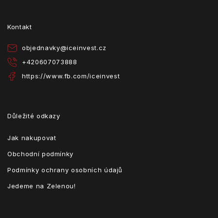
p
a
t
Kontakt
í
objednavky
@
iceinvest.cz
+420607073888
https://www.fb.com/iceinvest
Důležité odkazy
Jak nakupovat
Obchodní podmínky
Podmínky ochrany osobních údajů
Jedeme na Zelenou!