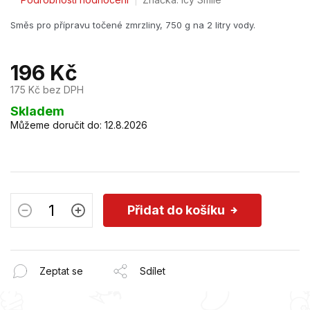
hodnocení
Směs pro přípravu točené zmrzliny, 750 g na 2 litry vody.
produktu
je
3,5
z
196 Kč
5
175 Kč bez DPH
hvězdiček.
Měrná
Skladem
cena:
Můžeme doručit do:
12.8.2026
Přidat do košíku
Zeptat se
Sdílet