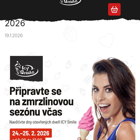
Přejít
na
Dny otevřených dveří Icy smile
obsah
2026
19.1.2026