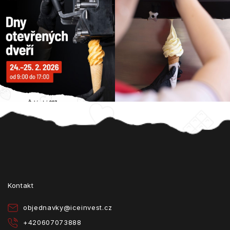
Z
á
p
a
t
Kontakt
í
objednavky
@
iceinvest.cz
+420607073888