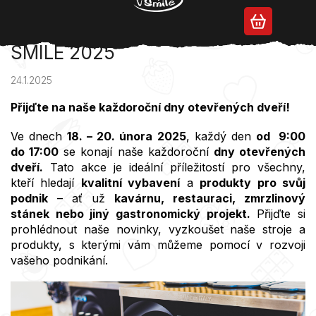
Přejít
na
DNY OTEVŘENÝCH DVEŘÍ ICY
obsah
SMILE 2025
24.1.2025
Přijďte na naše každoroční dny otevřených dveří!
Ve dnech
18.
–⁠⁠⁠⁠⁠⁠
20. února 2025
, každý den
od 9:00
do 17:00
se konají naše každoroční
dny otevřených
dveří.
Tato akce je ideální příležitostí pro všechny,
kteří hledají
kvalitní vybavení
a
produkty pro svůj
podnik
– ať už
kavárnu, restauraci, zmrzlinový
stánek nebo jiný gastronomický projekt.
Přijďte si
prohlédnout naše novinky, vyzkoušet naše stroje a
produkty, s kterými vám můžeme pomocí v rozvoji
vašeho podnikání.