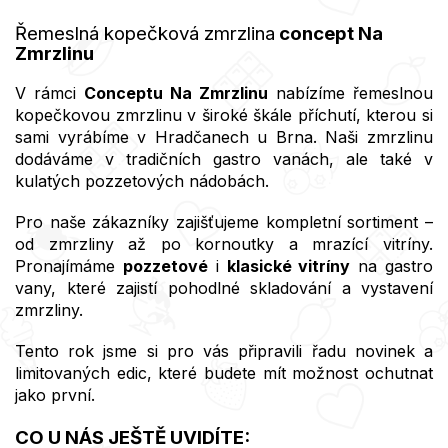
Řemeslná kopečková zmrzlin
a
concept Na
Zmrzlinu
V rámci
Conceptu Na Zmrzlinu
nabízíme řemeslnou
kopečkovou zmrzlinu v široké škále příchutí, kterou si
sami vyrábíme v Hradčanech u Brna. Naši zmrzlinu
dodáváme v tradičních gastro vanách, ale také v
kulatých pozzetových nádobách.
Pro naše zákazníky zajišťujeme kompletní sortiment –
od zmrzliny až po kornoutky a mrazící vitríny.
Pronajímáme
pozzetové
i
klasické vitríny
na gastro
vany, které zajistí pohodlné skladování a vystavení
zmrzliny.
Tento rok jsme si pro vás připravili řadu novinek a
limitovaných edic, které budete mít možnost ochutnat
jako první.
CO U NÁS JEŠTĚ UVIDÍTE: