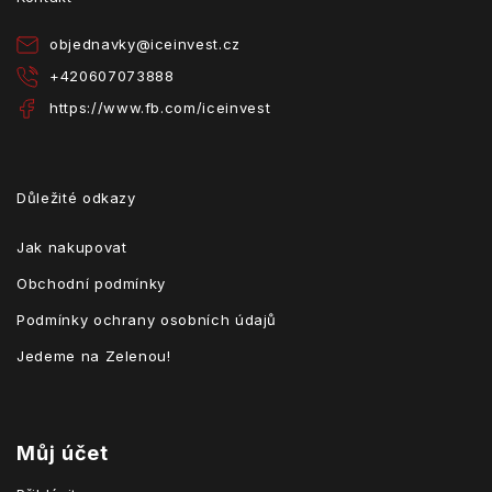
í
objednavky
@
iceinvest.cz
+420607073888
https://www.fb.com/iceinvest
Důležité odkazy
Jak nakupovat
Obchodní podmínky
Podmínky ochrany osobních údajů
Jedeme na Zelenou!
Můj účet