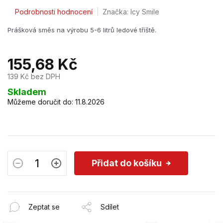
Průměrné
Podrobnosti hodnocení
Značka:
Icy Smile
hodnocení
Prášková směs na výrobu 5-6 litrů ledové tříště.
produktu
je
2,5
z
155,68 Kč
5
139 Kč bez DPH
hvězdiček.
Měrná
Skladem
cena:
Můžeme doručit do:
11.8.2026
Přidat do košíku
Zeptat se
Sdílet