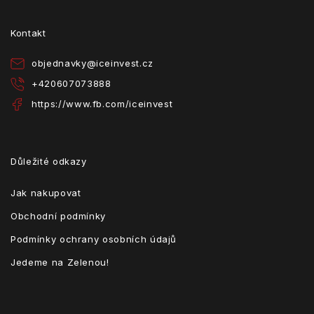
a
t
Kontakt
í
objednavky
@
iceinvest.cz
+420607073888
https://www.fb.com/iceinvest
Důležité odkazy
Jak nakupovat
Obchodní podmínky
Podmínky ochrany osobních údajů
Jedeme na Zelenou!