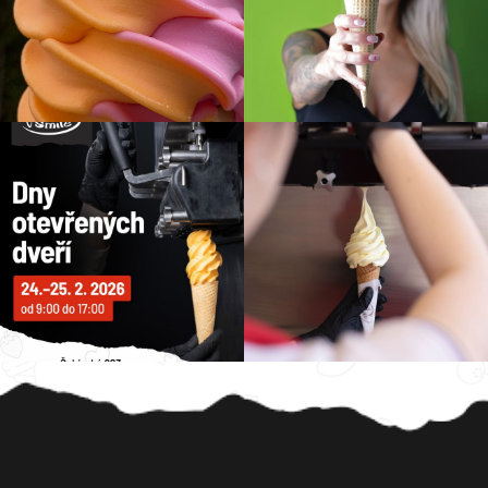
Z
á
p