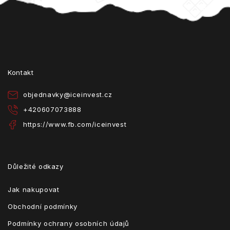
Z
á
p
a
t
Kontakt
í
objednavky
@
iceinvest.cz
+420607073888
https://www.fb.com/iceinvest
Důležité odkazy
Jak nakupovat
Obchodní podmínky
Podmínky ochrany osobních údajů