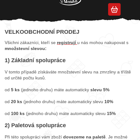
Přejít
na
Velkoobchodní ceny
obsah
VELKOOBCHODNÍ PRODEJ
Všichni zákazníci, kteří se
registrují
u nás mohou nakupovat s
množstevní slevou:
1) Základní spolupráce
V tomto případě získáváte množstevní slevu na zmrzliny a tříště
od určité počtu kusů.
od
5 ks
(jednoho druhu) máte automaticky
slevu 5%
od
20 ks
(jednoho druhu) máte automaticky slevu
10%
od
100 ks
(jednoho druhu) máte automaticky slevu
15%
2) Paletová spolupráce
Při této spolupráci vám zboží
dovezeme na paletě
. Je možné