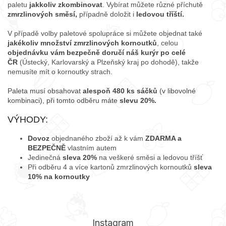
paletu
jakkoliv zkombinovat
. Vybírat můžete různé příchutě
zmrzlinových směsí,
případně doložit i
ledovou tříští.
V případě volby paletové spolupráce si můžete objednat také
jakékoliv množství zmrzlinových kornoutků
, celou
objednávku vám bezpečně doručí náš kurýr po celé
ČR
(Ústecký, Karlovarský a Plzeňský kraj po dohodě), takže
nemusíte mít o kornoutky strach.
Paleta musí obsahovat
alespoň 480 ks sáčků
(v libovolné
kombinaci), při tomto odběru máte
slevu 20%.
VÝHODY:
Dovoz
objednaného zboží až k vám
ZDARMA a
BEZPEČNĚ
vlastním autem
Jedinečná
sleva 20%
na veškeré směsi a ledovou tříšť
Při odběru 4 a více kartonů zmrzlinových kornoutků
sleva
10% na kornoutky
Instagram