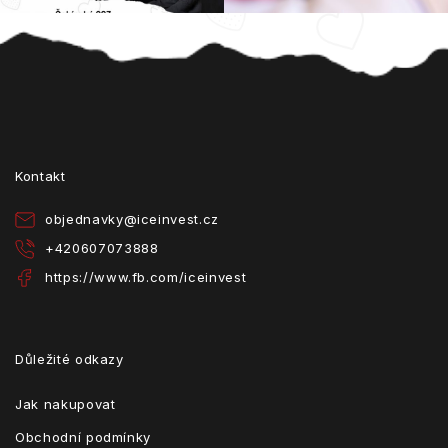
Z
á
p
a
t
Kontakt
í
objednavky
@
iceinvest.cz
+420607073888
https://www.fb.com/iceinvest
Důležité odkazy
Jak nakupovat
Obchodní podmínky