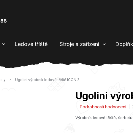
888
Ledové tříště
Stroje a zařízení
Doplňk
liny
Ugolini výrobník ledové tříště ICON 2
Ugolini výro
Průměrné
Podrobnosti hodnocení
hodnocení
Výrobník ledové tříště, šerbe
produktu
je
0,0