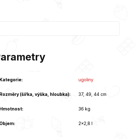
Parametry
Kategorie
:
ugoliny
Rozměry (šířka, výška, hloubka)
:
37, 49, 44 cm
Hmotnost
:
36 kg
Objem
:
2x2,8 l