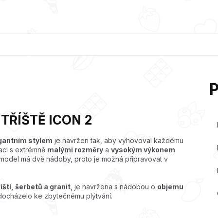
TŘÍŠTĚ ICON 2
gantním stylem
je navržen tak, aby vyhovoval každému
aci s extrémně
malými rozměry
a
vysokým výkonem
o model má dvě nádoby, proto je možná připravovat v
ští, šerbetů a granit
, je navržena s nádobou o
objemu
ocházelo ke zbytečnému plýtvání.