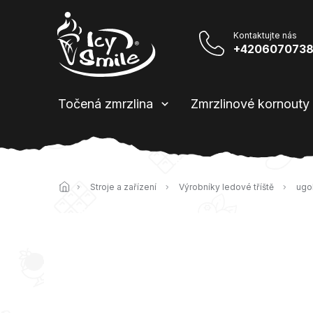
Přejít
na
obsah
+420607073
Točená zmrzlina
Zmrzlinové kornouty
Domů
Stroje a zařízení
Výrobníky ledové tříště
ugo