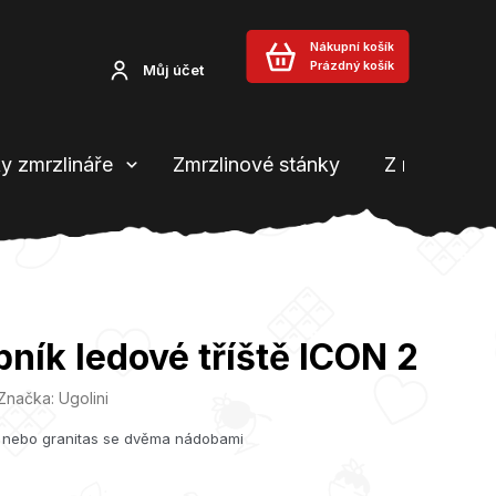
Nákupní košík
Prázdný košík
Můj účet
y zmrzlináře
Zmrzlinové stánky
Z našeho b
bník ledové tříště ICON 2
Značka:
Ugolini
tu nebo granitas se dvěma nádobami