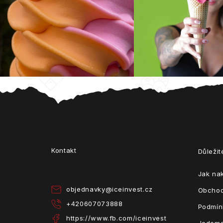
Z
á
p
a
Kontakt
Důleži
t
í
Jak na
objednavky
@
iceinvest.cz
Obchod
+420607073888
Podmín
https://www.fb.com/iceinvest