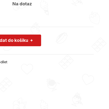
Na dotaz
idat do košíku
dílet