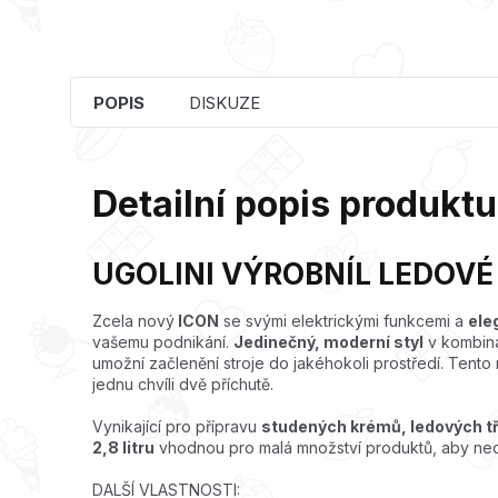
POPIS
DISKUZE
Detailní popis produktu
UGOLINI VÝROBNÍL LEDOVÉ 
Zcela nový
ICON
se svými elektrickými funkcemi a
ele
vašemu podnikání.
Jedinečný, moderní styl
v kombin
umožní začlenění stroje do jakéhokoli prostředí. Tent
jednu chvíli dvě příchutě.
Vynikající pro přípravu
studených krémů, ledových tří
2,8 litru
vhodnou pro malá množství
produktů, aby ned
DALŠÍ VLASTNOSTI: