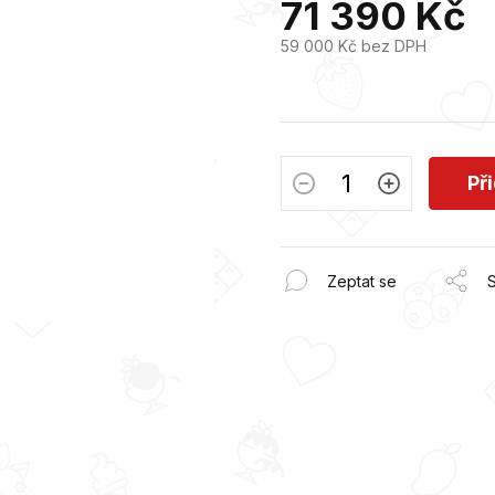
71 390 Kč
z
5
59 000 Kč bez DPH
hvězdiček.
Měrná
cena:
Př
Zeptat se
S