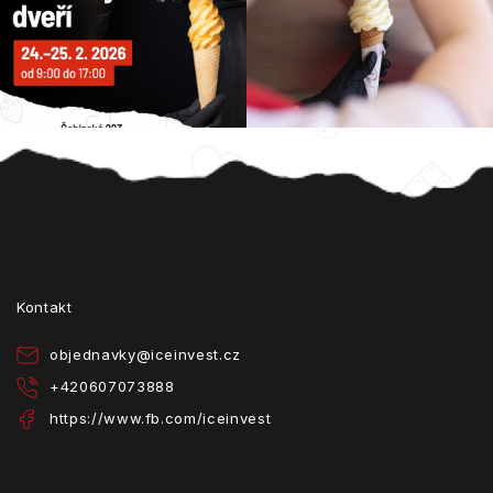
Z
á
p
a
t
Kontakt
í
objednavky
@
iceinvest.cz
+420607073888
https://www.fb.com/iceinvest