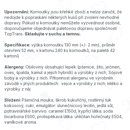
Upozornění:
Kornoutky jsou křehké zboží a nelze zaručit, že
nedojde k popraskání některých kusů při zvolení nevhodné
dopravy. Pokud si kornoutky nemůžete vyzvednout osobně,
doporučujeme objednávat paletovou dopravu společností
TopTrans.
Skladujte v suchu a temnu.
Specifikace:
výška kornoutku 130 mm (+/- 2 mm), průměr
otevření 52 mm, v kartonu 240 ks kornoutků, na paletě 42
kartonů
Alergeny:
Obiloviny obsahující lepek (pšenice, žito, ječmen,
oves, špalda, kamut a jejich hybridi) a výrobky z nich, Sójové
boby a výrobky z nich. Přítomnost alergenu ve výrobním
závodě v jiných produktech: vejce a výrobky z nich; mléko a
výrobky z něj
Složení:
Pšeničná mouka, škrob kukuřičný, rostlinný tuk
kokosový, cukr, emulgátor: slunečnicový lecitin, jedlá sůl,
potravinářské barvivo: caramel E150d, kypřící látka: soda
bicarbona E500, protispékavá látka: uhličitan hořečnatý E504,
vanilkové aroma.