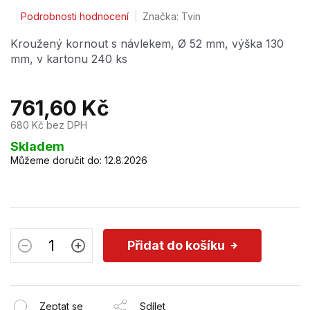
Průměrné
Podrobnosti hodnocení
Značka:
Tvin
hodnocení
produktu
Kroužený kornout s návlekem, Ø 52 mm, výška 130
je
mm, v kartonu 240 ks
0,0
z
5
761,60 Kč
hvězdiček.
680 Kč bez DPH
Měrná
Skladem
cena:
Můžeme doručit do:
12.8.2026
Přidat do košíku
Zeptat se
Sdílet