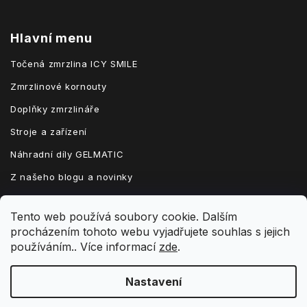
Hlavní menu
Točená zmrzlina ICY SMILE
Zmrzlinové kornouty
Doplňky zmrzlináře
Stroje a zařízení
Náhradní díly GELMATIC
Z našeho blogu a novinky
Tento web používá soubory cookie. Dalším
procházením tohoto webu vyjadřujete souhlas s jejich
Vytvořil Shoptet
používáním.. Více informací
zde
.
Nastavení
Copyright 2026
zmrzlinatocena.cz
. Všechna práva vyhrazena.
Upravit nastavení cookies