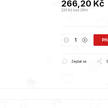
266,20 Kč
z
5
220 Kč bez DPH
hvězdiček.
Měrná
cena:
Př
Zeptat se
S