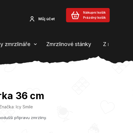
Nákupní košík
Prázdný košík
Můj účet
y zmrzlináře
Zmrzlinové stánky
Z našeho b
rka 36 cm
Značka:
Icy Smile
odušší přípravu zmrzliny.