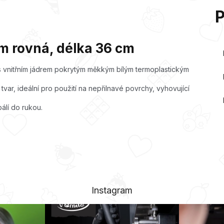
m rovná, délka 36 cm
 s vnitřním jádrem pokrytým měkkým bílým termoplastickým
var, ideální pro použití na nepřilnavé povrchy, vyhovující
álí do rukou.
Instagram