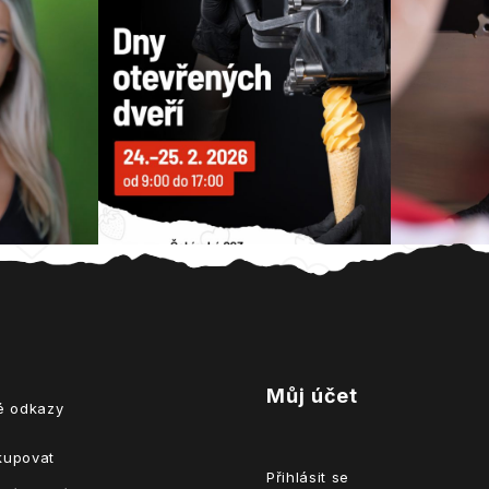
Můj účet
té odkazy
kupovat
Přihlásit se