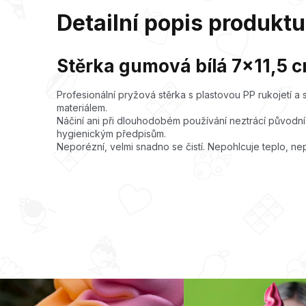
Detailní popis produktu
Stěrka gumová bílá 7x11,5 c
Profesionální pryžová stěrka s plastovou PP rukojetí a
materiálem.
Náčiní ani při dlouhodobém používání neztrácí původní t
hygienickým předpisům.
Neporézní, velmi snadno se čistí. Nepohlcuje teplo, nep