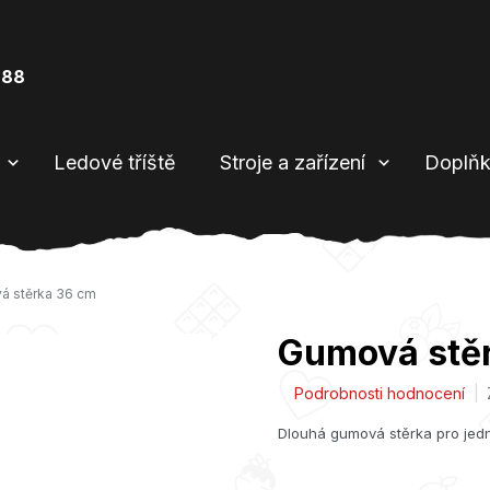
888
Ledové tříště
Stroje a zařízení
Doplňk
á stěrka 36 cm
Gumová stě
Průměrné
Podrobnosti hodnocení
hodnocení
Dlouhá gumová stěrka pro jedn
produktu
je
0,0