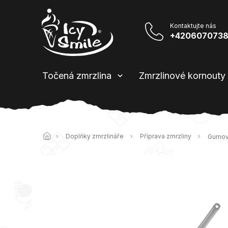
Přejít
na
obsah
+420607073
Točená zmrzlina
Zmrzlinové kornouty
Domů
Doplňky zmrzlináře
Příprava zmrzliny
Gumov