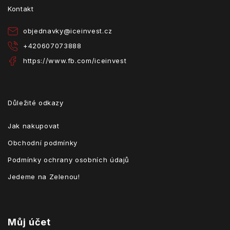
t
Kontakt
í
objednavky
@
iceinvest.cz
+420607073888
https://www.fb.com/iceinvest
Důležité odkazy
Jak nakupovat
Obchodní podmínky
Podmínky ochrany osobních údajů
Jedeme na Zelenou!
Můj účet