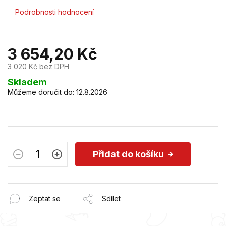
Průměrné
Podrobnosti hodnocení
hodnocení
produktu
je
3 654,20 Kč
0,0
z
3 020 Kč bez DPH
5
hvězdiček.
Měrná
Skladem
cena:
Můžeme doručit do:
12.8.2026
Přidat do košíku
Zeptat se
Sdílet