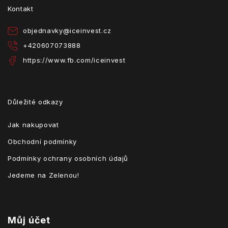
t
Kontakt
í
objednavky
@
iceinvest.cz
+420607073888
https://www.fb.com/iceinvest
Důležité odkazy
Jak nakupovat
Obchodní podmínky
Podmínky ochrany osobních údajů
Jedeme na Zelenou!
Můj účet