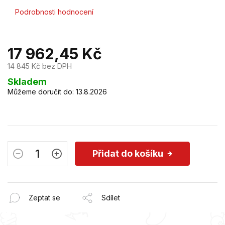
Průměrné
Podrobnosti hodnocení
hodnocení
produktu
je
17 962,45 Kč
0,0
z
14 845 Kč bez DPH
5
hvězdiček.
Měrná
Skladem
cena:
Můžeme doručit do:
13.8.2026
Přidat do košíku
Zeptat se
Sdílet