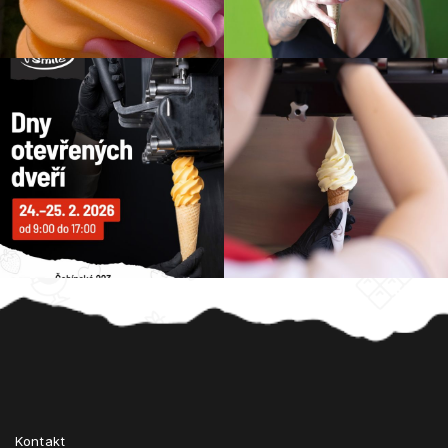
Z
á
p
a
t
Kontakt