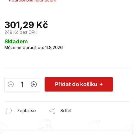
hodnocení
produktu
je
301,29 Kč
0,0
z
249 Kč bez DPH
5
hvězdiček.
Měrná
Skladem
cena:
Můžeme doručit do:
11.8.2026
Přidat do košíku
Zeptat se
Sdílet