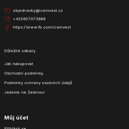
í
objednavky
@
iceinvest.cz
+420607073888
https://www.fb.com/iceinvest
Důležité odkazy
Jak nakupovat
Obchodní podmínky
Podmínky ochrany osobních údajů
Jedeme na Zelenou!
Můj účet
Přihlásit se