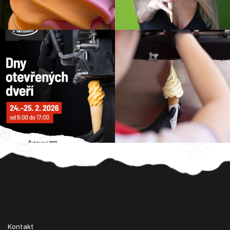
Z
á
p
a
t
Kontakt