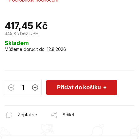
hodnocení
produktu
je
417,45 Kč
0,0
z
345 Kč bez DPH
5
hvězdiček.
Měrná
Skladem
cena:
Můžeme doručit do:
12.8.2026
Přidat do košíku
Zeptat se
Sdílet