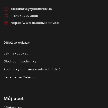
í
objednavky
@
iceinvest.cz
+420607073888
https://www.fb.com/iceinvest
Důležité odkazy
Jak nakupovat
Obchodní podmínky
Podmínky ochrany osobních údajů
Jedeme na Zelenou!
Můj účet
Přihlásit se