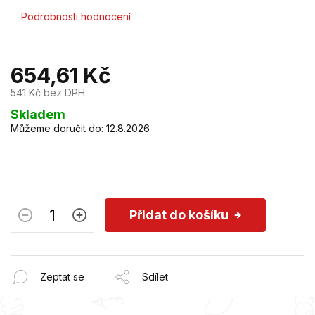
Průměrné
Podrobnosti hodnocení
hodnocení
produktu
je
654,61 Kč
0,0
z
541 Kč bez DPH
5
hvězdiček.
Měrná
Skladem
cena:
Můžeme doručit do:
12.8.2026
Přidat do košíku
Zeptat se
Sdílet