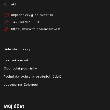
t
Kontakt
í
objednavky
@
iceinvest.cz
+420607073888
https://www.fb.com/iceinvest
Důležité odkazy
Jak nakupovat
Obchodní podmínky
Podmínky ochrany osobních údajů
Jedeme na Zelenou!
Můj účet