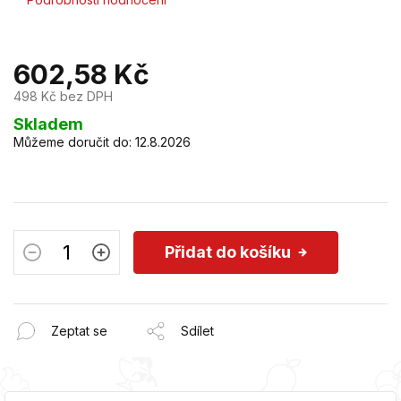
hodnocení
produktu
je
602,58 Kč
0,0
z
498 Kč bez DPH
5
hvězdiček.
Měrná
Skladem
cena:
Můžeme doručit do:
12.8.2026
Přidat do košíku
Zeptat se
Sdílet