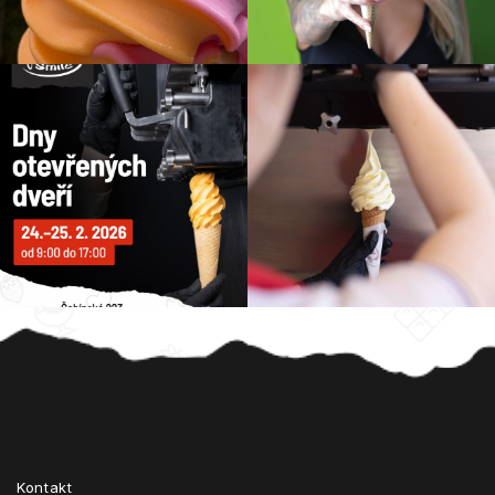
Z
á
p
a
t
Kontakt