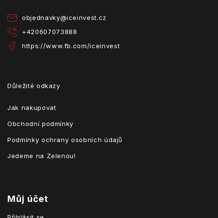
í
objednavky
@
iceinvest.cz
+420607073888
https://www.fb.com/iceinvest
Důležité odkazy
Jak nakupovat
Obchodní podmínky
Podmínky ochrany osobních údajů
Jedeme na Zelenou!
Můj účet
Přihlásit se