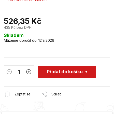
hodnocení
produktu
je
526,35 Kč
0,0
z
435 Kč bez DPH
5
hvězdiček.
Měrná
Skladem
cena:
Můžeme doručit do:
12.8.2026
Přidat do košíku
Zeptat se
Sdílet