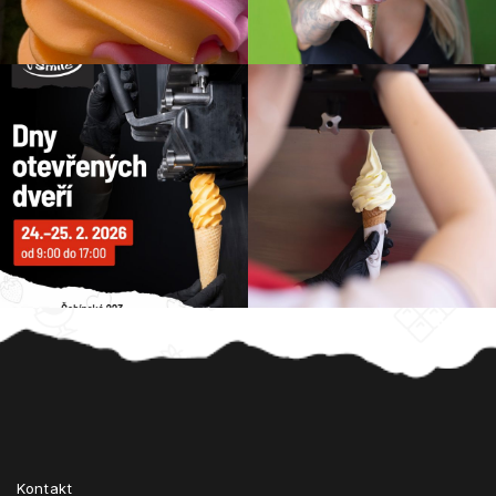
Z
á
p
a
t
Kontakt