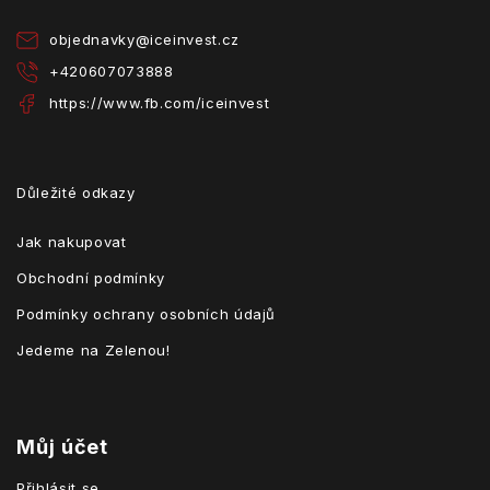
í
objednavky
@
iceinvest.cz
+420607073888
https://www.fb.com/iceinvest
Důležité odkazy
Jak nakupovat
Obchodní podmínky
Podmínky ochrany osobních údajů
Jedeme na Zelenou!
Můj účet
Přihlásit se