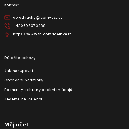
t
Kontakt
í
objednavky
@
iceinvest.cz
+420607073888
https://www.fb.com/iceinvest
Důležité odkazy
Jak nakupovat
Obchodní podmínky
Podmínky ochrany osobních údajů
Jedeme na Zelenou!
Můj účet