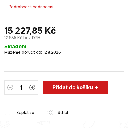
Průměrné
Podrobnosti hodnocení
hodnocení
produktu
je
15 227,85 Kč
0,0
z
12 585 Kč bez DPH
5
hvězdiček.
Měrná
Skladem
cena:
Můžeme doručit do:
12.8.2026
Přidat do košíku
Zeptat se
Sdílet