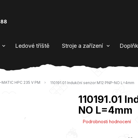
888
Ledové tříště
Stroje a zařízení
Doplňk
-MATIC HPC 235 V PM
110191.01 Indukční senzor M12 PNP-NO L=4mm
110191.01 I
NO L=4mm
Průměrné
Podrobnosti hodnocení
hodnocení
produktu