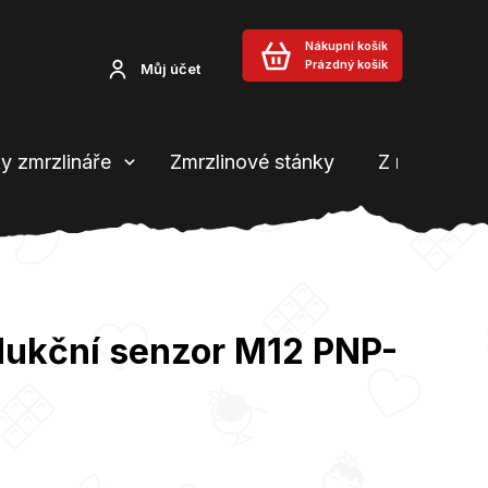
Nákupní košík
Prázdný košík
Můj účet
y zmrzlináře
Zmrzlinové stánky
Z našeho b
ndukční senzor M12 PNP-