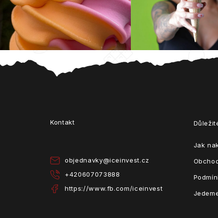
Z
á
p
a
Kontakt
Důleži
t
í
Jak na
objednavky
@
iceinvest.cz
Obchod
+420607073888
Podmín
https://www.fb.com/iceinvest
Jedeme