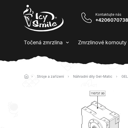
Přejít
na
obsah
+420607073
Točená zmrzlina
Zmrzlinové kornouty
Domů
Stroje a zařízení
Náhradní díly Gel-Matic
GEL