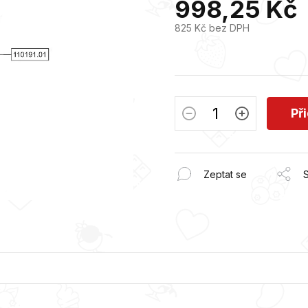
998,25 Kč
je
0,0
825 Kč bez DPH
z
5
Měrná
hvězdiček.
cena:
Př
Zeptat se
S