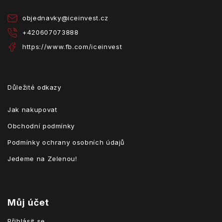
í
objednavky
@
iceinvest.cz
+420607073888
https://www.fb.com/iceinvest
Důležité odkazy
Jak nakupovat
Obchodní podmínky
Podmínky ochrany osobních údajů
Jedeme na Zelenou!
Můj účet
Přihlásit se