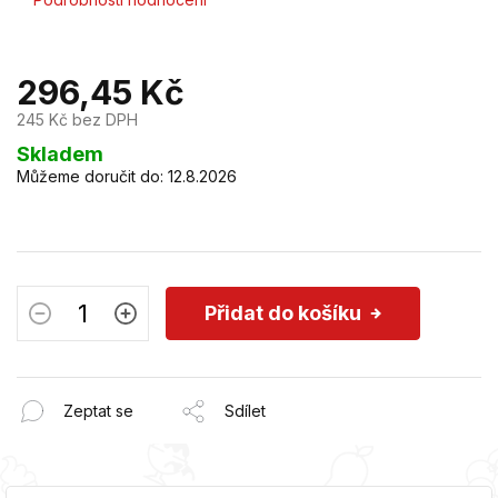
hodnocení
produktu
je
296,45 Kč
0,0
z
245 Kč bez DPH
5
hvězdiček.
Měrná
Skladem
cena:
Můžeme doručit do:
12.8.2026
Přidat do košíku
Zeptat se
Sdílet