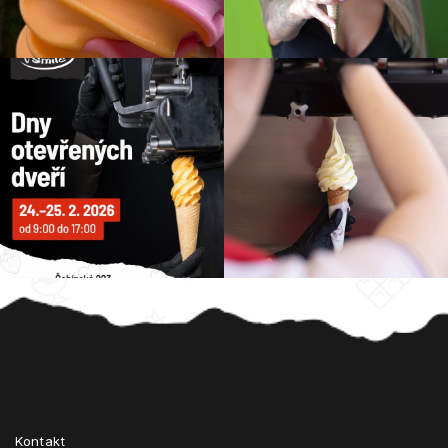
Z
á
p
a
t
Kontakt